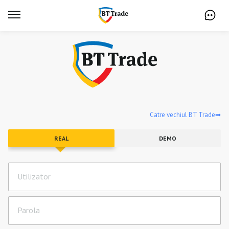
Catre vechiul BT Trade➡
REAL
DEMO
Utilizator
Parola